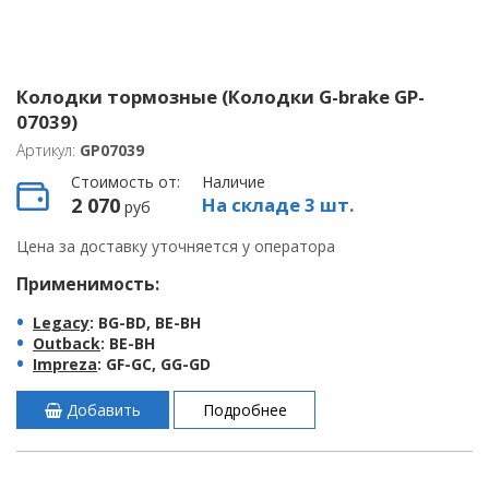
Колодки тормозные (Колодки G-brake GP-
07039)
Артикул:
GP07039
Стоимость от:
Наличие
2 070
На складе 3 шт.
руб
Цена за доставку уточняется у оператора
Применимость:
Legacy
: BG-BD, BE-BH
Outback
: BE-BH
Impreza
: GF-GC, GG-GD
Добавить
Подробнее