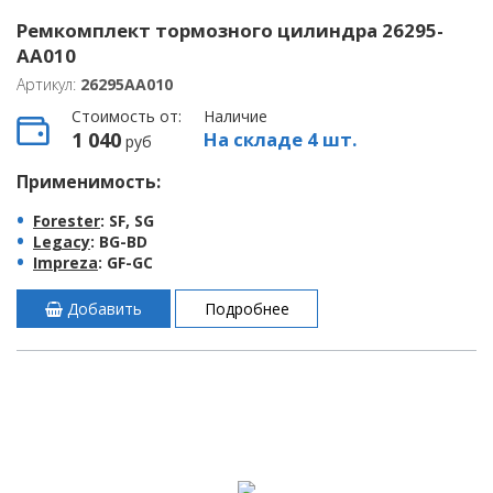
Ремкомплект тормозного цилиндра 26295-
AA010
Артикул:
26295AA010
Стоимость от:
Наличие
1 040
На складе 4 шт.
руб
Применимость:
Forester
: SF, SG
Legacy
: BG-BD
Impreza
: GF-GC
Добавить
Подробнее