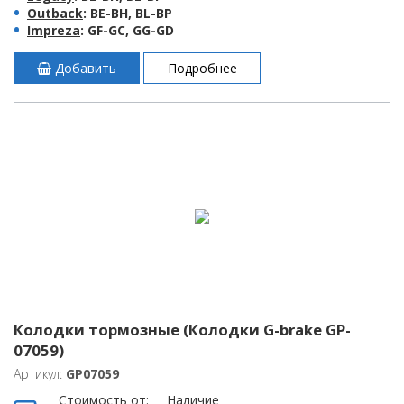
Outback
: BE-BH, BL-BP
Impreza
: GF-GC, GG-GD
Добавить
Подробнее
Колодки тормозные (Колодки G-brake GP-
07059)
Артикул:
GP07059
Стоимость от:
Наличие