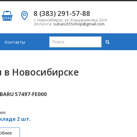
8 (383) 291-57-88
г. Новосибирск
,
ул. Кошурникова 22/4
Эл.почта:
subaru555shop@gmail.com
Контакты
u в Новосибирске
UBARU 57497-FE000
чие
кладе 2 шт.
обнее