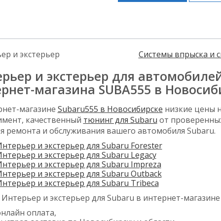
ер и экстерьер
Системы впрыска и 
рьер и экстерьер для автомобилей
рнет-магазина SUBA555 в Новосиб
рнет-магазине
Subaru555 в Новосибирске
низкие цены н
имент, качественный
тюнинг для Subaru
от проверенных
для ремонта и обслуживания вашего автомобиля Subaru.
нтерьер и экстерьер для Subaru Forester
Интерьер и экстерьер для Subaru Legacy
Интерьер и экстерьер для Subaru Impreza
Интерьер и экстерьер для Subaru Outback
нтерьер и экстерьер для Subaru Tribeca
 Интерьер и экстерьер для Subaru в интернет-магазине 
онлайн оплата,