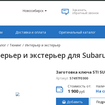
Заказать
Новосибирск
обратный звонок
ии
Доставка и оплата
Оригинальный каталог
алог
/
Тюнинг
/
Интерьер и экстерьер
ерьер и экстерьер для Subar
Заготовка ключа STI S
Артикул:
57497FE000
Стоимость от:
Нали
1 900
На с
руб
Добавить
Подр