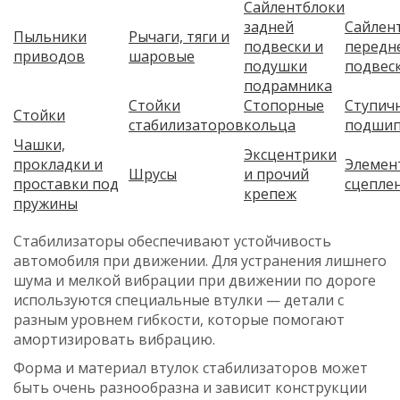
Сайлентблоки
задней
Сайлен
Пыльники
Рычаги, тяги и
подвески и
передн
приводов
шаровые
подушки
подвес
подрамника
Стойки
Стопорные
Ступич
Стойки
стабилизаторов
кольца
подшип
Чашки,
Эксцентрики
прокладки и
Элемен
Шрусы
и прочий
проставки под
сцепле
крепеж
пружины
Стабилизаторы обеспечивают устойчивость
автомобиля при движении. Для устранения лишнего
шума и мелкой вибрации при движении по дороге
используются специальные втулки — детали с
разным уровнем гибкости, которые помогают
амортизировать вибрацию.
Форма и материал втулок стабилизаторов может
быть очень разнообразна и зависит конструкции