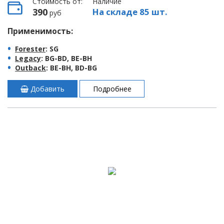
Стоимость от:
Наличие
390
На складе 85 шт.
руб
Применимость:
Forester
: SG
Legacy
: BG-BD, BE-BH
Outback
: BE-BH, BD-BG
Добавить
Подробнее