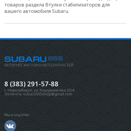
товаров раздела Втулки стабилизаторов для
вашего автомобиля Subaru.
ИНТЕРНЕТ МАГАЗИН АВТОЗАПЧАСТЕЙ
8 (383) 291-57-88
г. Новосибирск
,
ул. Кошурникова 22/4
Эл.почта:
subaru555shop@gmail.com
Мы в соцсетях: