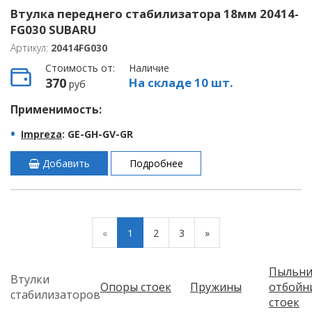
Втулка переднего стабилизатора 18мм 20414-
FG030 SUBARU
Артикул:
20414FG030
Стоимость от:
Наличие
370
На складе 10 шт.
руб
Применимость:
Impreza
: GE-GH-GV-GR
Добавить
Подробнее
«
1
2
3
»
Пыльни
Втулки
Опоры стоек
Пружины
отбойн
стабилизаторов
стоек