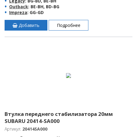
Legacy
: BG-BD, BE-BH
Outback
: BE-BH, BD-BG
Impreza
: GG-GD
Добавить
Подробнее
Втулка переднего стабилизатора 20мм
SUBARU 20414-SA000
Артикул:
20414SA000