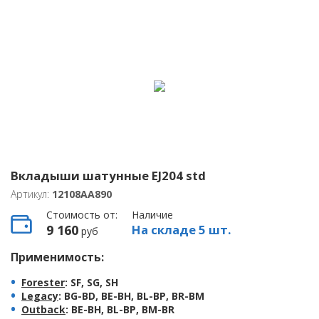
Вкладыши шатунные EJ204 std
Артикул:
12108AA890
Стоимость от:
Наличие
9 160
На складе 5 шт.
руб
Применимость:
Forester
: SF, SG, SH
Legacy
: BG-BD, BE-BH, BL-BP, BR-BM
Outback
: BE-BH, BL-BP, BM-BR