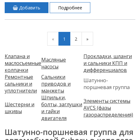
Добавить
Подробнее
«
1
2
»
Клапана и
Прокладки, шланги
Масляные
маслосъемные
и сальники КПП и
насосы
колпачки
дифференциалов
Ремонтные
Сальники
Шатунно-
сальники и
приводов и
поршневая группа
уплотнители
манжеты
Шпильки,
Элементы системы
Шестерни и
болты, заглушки
AVCS (фазы
шкивы
и гайки
газораспределения)
двигателя
Шатунно-поршневая группа для