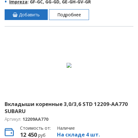
Impreza
: GF-GC, GG-GD, GE-GH-GV-GR
Добавить
Подробнее
Вкладыши коренные 3,0/3,6 STD 12209-AA770
SUBARU
Артикул:
12209AA770
Стоимость от:
Наличие
12 450
На складе 4 шт.
руб