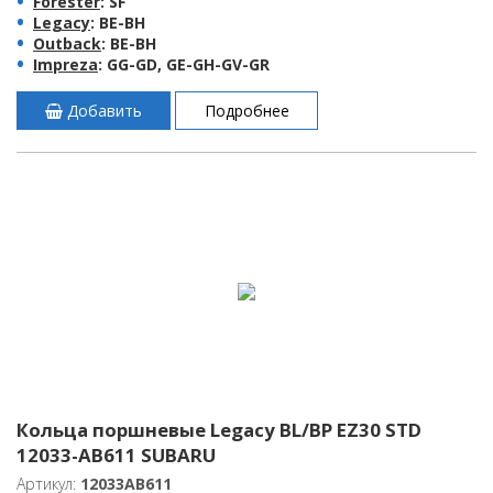
Forester
: SF
Legacy
: BE-BH
Outback
: BE-BH
Impreza
: GG-GD, GE-GH-GV-GR
Добавить
Подробнее
Кольца поршневые Legacy BL/BP EZ30 STD
12033-AB611 SUBARU
Артикул:
12033AB611