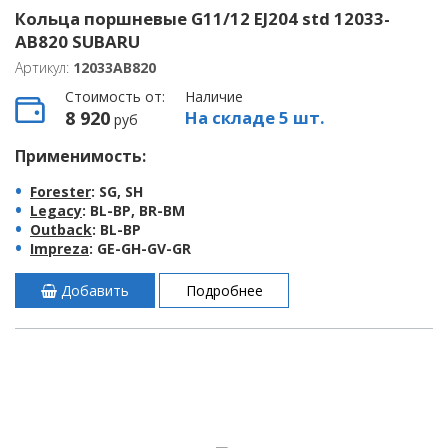
Кольца поршневые G11/12 EJ204 std 12033-
AB820 SUBARU
Артикул:
12033AB820
Стоимость от:
Наличие
8 920
На складе 5 шт.
руб
Применимость:
Forester
: SG, SH
Legacy
: BL-BP, BR-BM
Outback
: BL-BP
Impreza
: GE-GH-GV-GR
Добавить
Подробнее