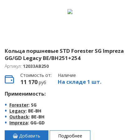
Кольца поршневые STD Forester SG Impreza
GG/GD Legacy BE/BH251+254
Артикул:
12033AB250
Стоимость от:
Наличие
11 170
На складе 1 шт.
руб
Применимость:
Forester
: SG
Legacy
: BE-BH
Outback
: BE-BH
Impreza
: GG-GD
Добавить
Подробнее