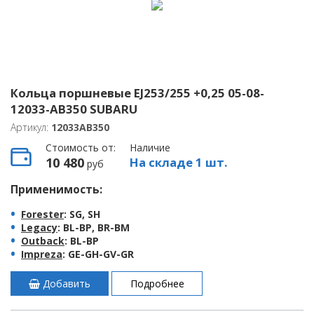
Кольца поршневые EJ253/255 +0,25 05-08-
12033-AB350 SUBARU
Артикул:
12033AB350
Стоимость от:
Наличие
10 480
На складе 1 шт.
руб
Применимость:
Forester
: SG, SH
Legacy
: BL-BP, BR-BM
Outback
: BL-BP
Impreza
: GE-GH-GV-GR
Добавить
Подробнее