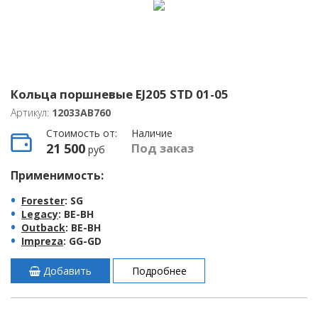
Кольца поршневые EJ205 STD 01-05
Артикул:
12033AB760
Стоимость от:
Наличие
21 500
Под заказ
руб
Применимость:
Forester
: SG
Legacy
: BE-BH
Outback
: BE-BH
Impreza
: GG-GD
Добавить
Подробнее