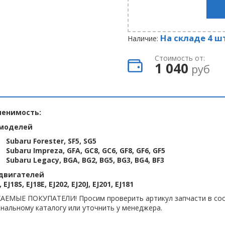
На складе 4 ш
Наличие:
Стоимость от:
1 040
руб
енимость:
моделей
Subaru Forester, SF5, SG5
Subaru Impreza, GFA, GC8, GC6, GF8, GF6, GF5
Subaru Legacy, BGA, BG2, BG5, BG3, BG4, BF3
двигателей
, EJ18S, EJ18E, EJ202, EJ20J, EJ201, EJ181
АЕМЫЕ ПОКУПАТЕЛИ! Просим проверить артикул запчасти в соо
нальному каталогу или уточнить у менеджера.