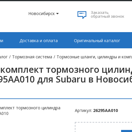
Заказать
Новосибирск
обратный звонок
ии
Доставка и оплата
Оригинальный каталог
алог
/
Тормозная система
/
Тормозные шланги, цилиндры и ком
комплект тормозного цилинд
95AA010 для Subaru в Новоси
Артикул:
26295AA010