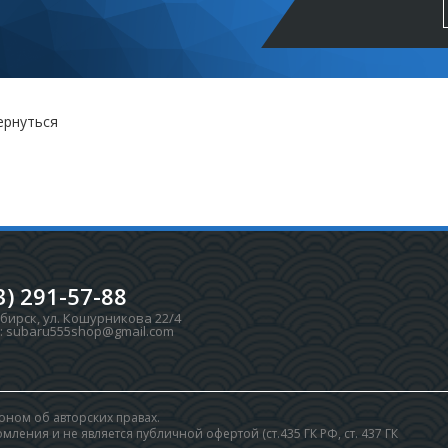
ернуться
3) 291-57-88
ибирск
,
ул. Кошурникова 22/4
:
subaru555shop@gmail.com
ном об авторских правах.
ления и не является публичной офертой (ст.435 ГК РФ, cт. 437 ГК