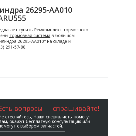
индра 26295-AA010
ARU555
длагает купить Ремкомплект тормозного
влены
тормозная система
в большом
линдра 26295-AA010" на складе и
) 291-57-88.
Есть вопросы — спрашивайте!
Не стесняйтесь, Наши специалисты помогут
Вам, окажут бесплатную консультацию или
помогут с выбором запчастей.