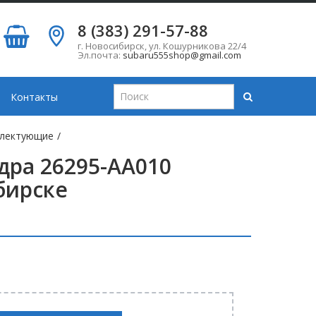
8 (383) 291-57-88
г. Новосибирск
,
ул. Кошурникова 22/4
Эл.почта:
subaru555shop@gmail.com
Контакты
плектующие
/
ра 26295-AA010
бирске