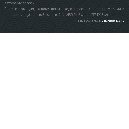
авторских правах.
Вся информация, включая цены, предоставлена для ознакомления и
не является публичной офертой (ст.435 ГК РФ, cт. 437 ГК РФ).
Разработано в
tms-agency.ru