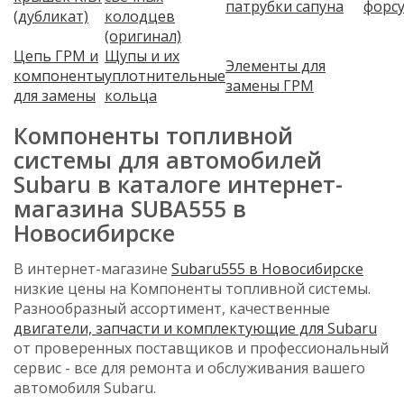
патрубки сапуна
форс
(дубликат)
колодцев
(оригинал)
Цепь ГРМ и
Щупы и их
Элементы для
компоненты
уплотнительные
замены ГРМ
для замены
кольца
Компоненты топливной
системы для автомобилей
Subaru в каталоге интернет-
магазина SUBA555 в
Новосибирске
В интернет-магазине
Subaru555 в Новосибирске
низкие цены на Компоненты топливной системы.
Разнообразный ассортимент, качественные
двигатели, запчасти и комплектующие для Subaru
от проверенных поставщиков и профессиональный
сервис - все для ремонта и обслуживания вашего
автомобиля Subaru.