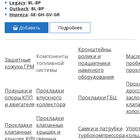
Legacy
: BL-BP
Outback
: BL-BP
Impreza
: GE-GH-GV-GR
Добавить
Подробнее
Кронштейны,
Компоненты
ролики и
Масл
Защитные
топливной
подшипники
пробк
кожухи ГРМ
системы
навесного
прок
оборудования
Прок
Подушки и
Прокладки
дрос
опоры КПП
впускного
Прокладки ГБЦ
засло
и двигателя
коллектора
клап
холос
Прокладки
Прокладки
клапанных
Самки и патрубки
Упло
клапанных
крышек и
турбокомпрессора,
коль
крышек KIBI
свечных