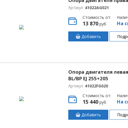
Опора двигателя правая
Артикул:
41022AG021
Стоимость от:
Нали
13 870
На с
руб
Добавить
Подр
Опора двигателя левая 
BL/BP EJ 255+205
Артикул:
41022FG020
Стоимость от:
Нали
15 440
На с
руб
Добавить
Подр