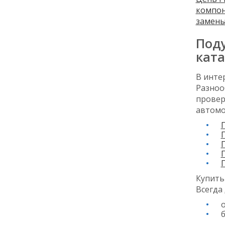
компон
замен
Поду
ката
В инте
Разноо
провер
автомо
Купить
Всегда
б