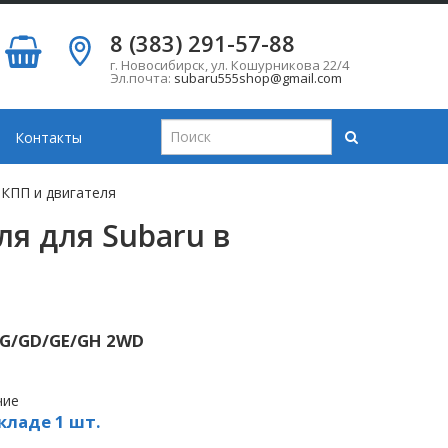
8 (383) 291-57-88
г. Новосибирск
,
ул. Кошурникова 22/4
Эл.почта:
subaru555shop@gmail.com
Контакты
КПП и двигателя
я для Subaru в
GG/GD/GE/GH 2WD
чие
кладе 1 шт.