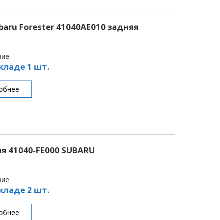
aru Forester 41040AE010 задняя
чие
кладе 1 шт.
обнее
я 41040-FE000 SUBARU
чие
кладе 2 шт.
обнее