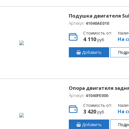
Подушка двигателя Sub
Артикул:
41040AE010
Стоимость от:
Нали
4 110
На с
руб
Добавить
Подр
Опора двигателя задня
Артикул:
41040FE000
Стоимость от:
Нали
3 420
На с
руб
Добавить
Подр