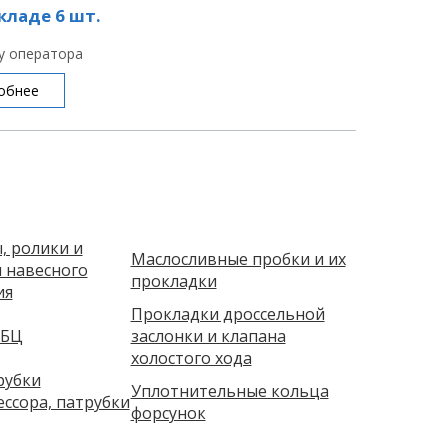
кладе 6 шт.
 у оператора
обнее
 ролики и
Маслосливные пробки и их
 навесного
прокладки
ия
Прокладки дроссельной
ГБЦ
заслонки и клапана
холостого хода
рубки
Уплотнительные кольца
ссора, патрубки
форсунок