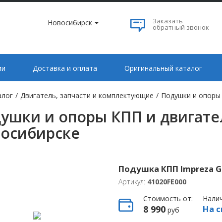
Заказать
Новосибирск
обратный звонок
ии
Доставка и оплата
Оригинальный каталог
алог
/
Двигатель, запчасти и комплектующие
/
Подушки и опоры 
ушки и опоры КПП и двигател
осибирске
Подушка КПП Impreza 
Артикул:
41020FE000
Стоимость от:
Нали
8 990
На с
руб