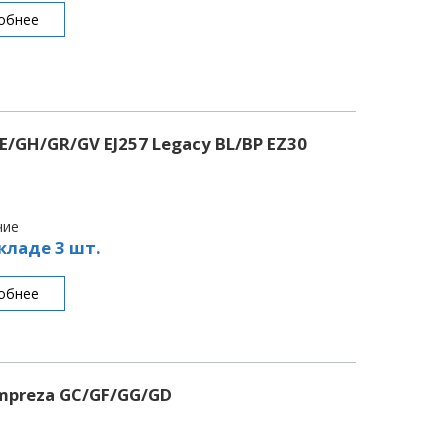
обнее
/GH/GR/GV EJ257 Legacy BL/BP EZ30
чие
кладе 3 шт.
обнее
mpreza GC/GF/GG/GD