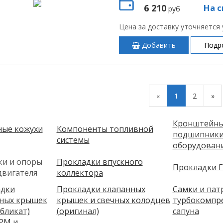
6 210
На с
руб
Цена за доставку уточняется
Добавить
Подр
«
1
2
»
Кронштейны,
ые кожухи
Компоненты топливной
подшипники
системы
оборудован
и и опоры
Прокладки впускного
Прокладки 
двигателя
коллектора
адки
Прокладки клапанных
Самки и пат
ных крышек
крышек и свечных колодцев
турбокомпре
убликат)
(оригинал)
сапуна
РМ и