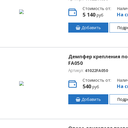
Стоимость от:
Нали
5 140
На с
руб
Добавить
Подр
Демпфер крепления под
FA050
Артикул:
41022FA050
Стоимость от:
Нали
540
На с
руб
Добавить
Подр