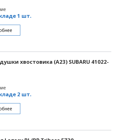
чие
кладе 1 шт.
обнее
ушки хвостовика (A23) SUBARU 41022-
чие
кладе 2 шт.
обнее