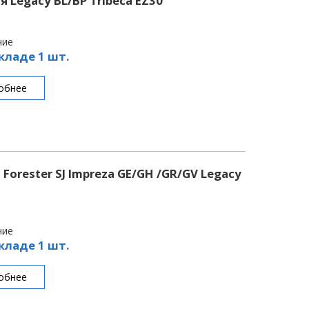
 Legacy BL/BP Tribeca EZ30
чие
кладе 1 шт.
обнее
Forester SJ Impreza GE/GH /GR/GV Legacy
чие
кладе 1 шт.
обнее