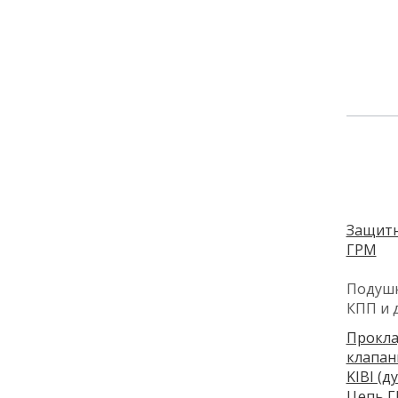
Защитн
ГРМ
Подушк
КПП и 
Прокл
клапан
KIBI (д
Цепь Г