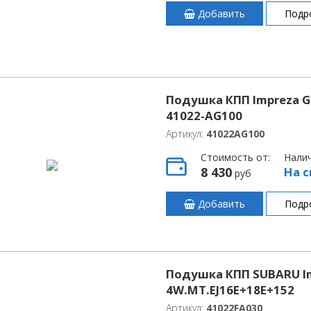
Добавить
Подр
Подушка КПП Impreza GE
41022-AG100
Артикул:
41022AG100
Стоимость от:
Нали
8 430
На с
руб
Добавить
Подр
Подушка КПП SUBARU I
4W.MT.EJ16E+18E+152
Артикул:
41022FA030