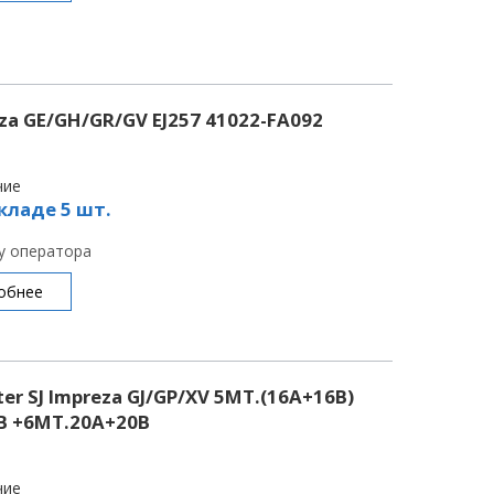
a GE/GH/GR/GV EJ257 41022-FA092
чие
кладе 5 шт.
 у оператора
обнее
er SJ Impreza GJ/GP/XV 5MT.(16A+16B)
6B +6MT.20A+20B
чие