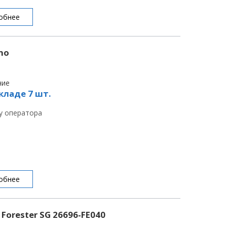
обнее
no
чие
кладе 7 шт.
 у оператора
обнее
Forester SG 26696-FE040