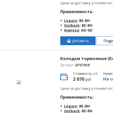
Цена за доставку уточняется
Применимость:
Legacy
: BE-BH
Outback
: BE-BH
Impreza
: GG-GD
Добавить
Подр
Колодки тормозные (Ко
Артикул:
GP07058
Стоимость от:
Нали
2 070
На с
руб
Цена за доставку уточняется
Применимость:
Legacy
: BE-BH
Outback
: BE-BH