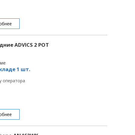
обнее
дние ADVICS 2 POT
чие
кладе 1 шт.
 у оператора
обнее