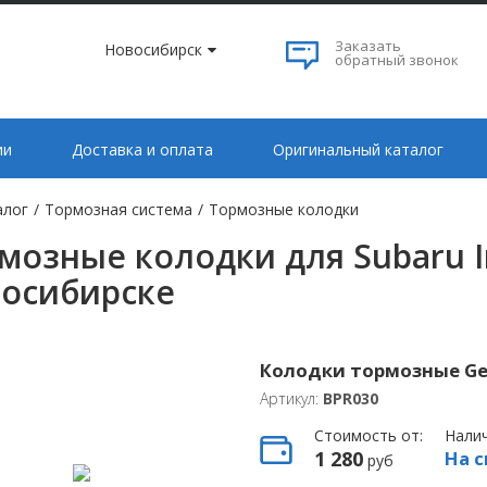
Заказать
Новосибирск
обратный звонок
ии
Доставка и оплата
Оригинальный каталог
алог
/
Тормозная система
/
Тормозные колодки
мозные колодки для Subaru I
осибирске
Колодки тормозные Ge
Артикул:
BPR030
Стоимость от:
Нали
1 280
На с
руб