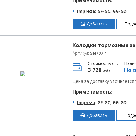
Применимость:
Impreza
: GF-GC, GG-GD
Добавить
Подр
Колодки тормозные за
Артикул:
SN797P
Стоимость от:
Нали
3 720
На с
руб
Цена за доставку уточняется
Применимость:
Impreza
: GF-GC, GG-GD
Добавить
Подр