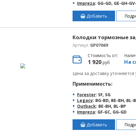
Impreza
: GG-GD, GE-GH-GV
Добавить
Подр
Колодки тормозные за
Артикул:
GP07069
Стоимость от:
Нали
1 920
На с
руб
Цена за доставку уточняется
Применимость:
Forester
: SF, SG
Legacy
: BG-BD, BE-BH, BL-
Outback
: BE-BH, BL-BP
Impreza
: GF-GC, GG-GD
Добавить
Подр