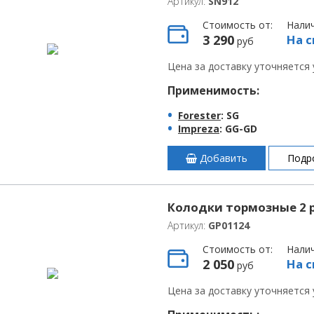
Артикул:
SN912
Стоимость от:
Нали
3 290
На с
руб
Цена за доставку уточняется
Применимость:
Forester
: SG
Impreza
: GG-GD
Добавить
Подр
Колодки тормозные 2 p
Артикул:
GP01124
Стоимость от:
Нали
2 050
На с
руб
Цена за доставку уточняется