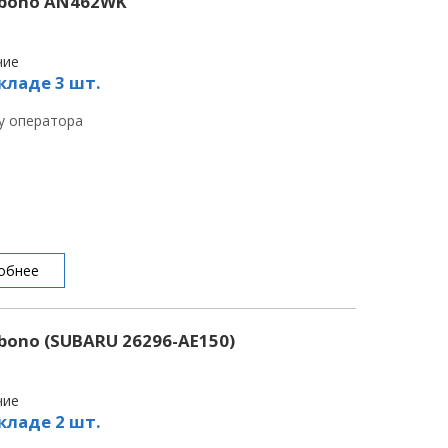
ebono AN462WK
чие
кладе 3 шт.
 у оператора
обнее
ono (SUBARU 26296-AE150)
чие
кладе 2 шт.