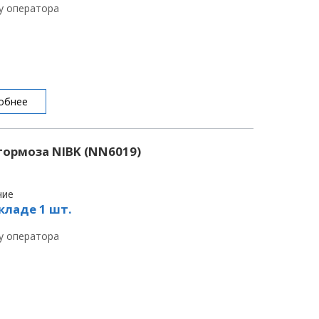
 у оператора
обнее
ормоза NIBK (NN6019)
чие
кладе 1 шт.
 у оператора