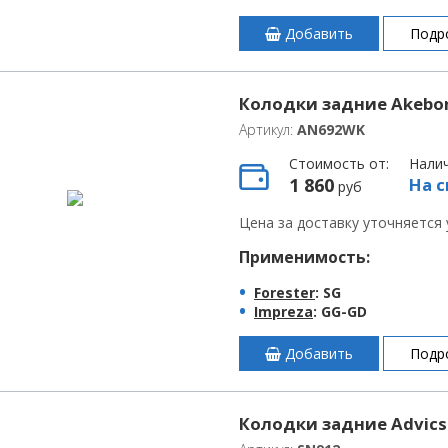
Добавить
Подр
Колодки задние Akebo
Артикул:
AN692WK
Стоимость от:
Нали
1 860
На с
руб
Цена за доставку уточняется
Применимость:
Forester
: SG
Impreza
: GG-GD
Добавить
Подр
Колодки задние Advics 