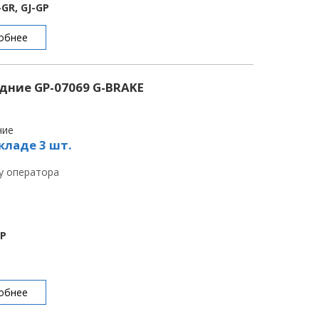
-GR, GJ-GP
обнее
дние GP-07069 G-BRAKE
чие
кладе 3 шт.
 у оператора
BP
обнее