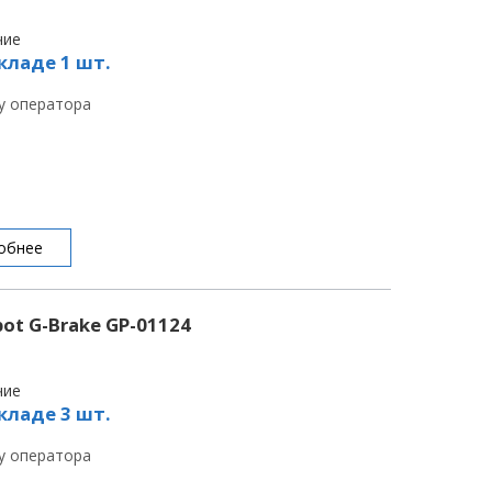
чие
кладе 1 шт.
 у оператора
обнее
ot G-Brake GP-01124
чие
кладе 3 шт.
 у оператора