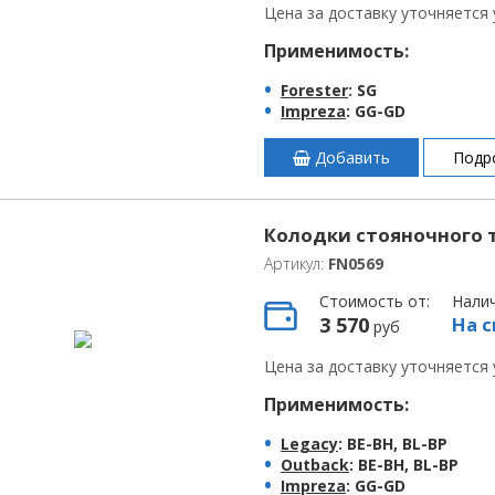
Цена за доставку уточняется
Применимость:
Forester
: SG
Impreza
: GG-GD
Добавить
Подр
Колодки стояночного т
Артикул:
FN0569
Стоимость от:
Нали
3 570
На с
руб
Цена за доставку уточняется
Применимость:
Legacy
: BE-BH, BL-BP
Outback
: BE-BH, BL-BP
Impreza
: GG-GD