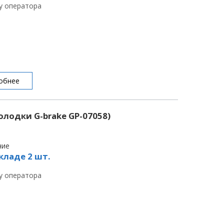
 у оператора
обнее
лодки G-brake GP-07058)
чие
кладе 2 шт.
 у оператора