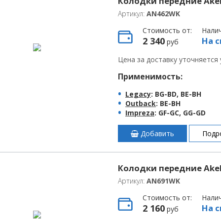
Колодки передние Ak
Артикул:
AN462WK
Стоимость от:
Нали
2 340
На с
руб
Цена за доставку уточняется
Применимость:
Legacy
: BG-BD, BE-BH
Outback
: BE-BH
Impreza
: GF-GC, GG-GD
Добавить
Подр
Колодки передние Akeb
Артикул:
AN691WK
Стоимость от:
Нали
2 160
На с
руб