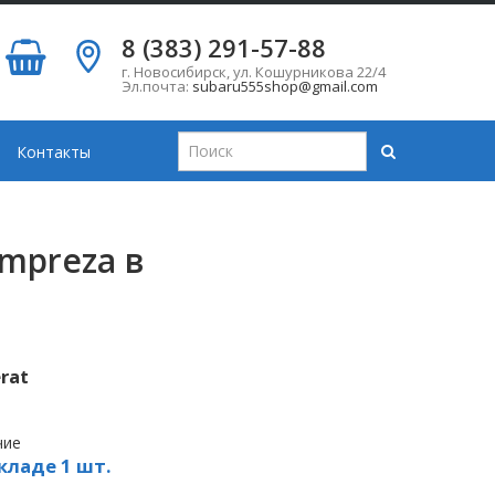
8 (383) 291-57-88
г. Новосибирск
,
ул. Кошурникова 22/4
Эл.почта:
subaru555shop@gmail.com
Контакты
mpreza в
rat
чие
кладе 1 шт.