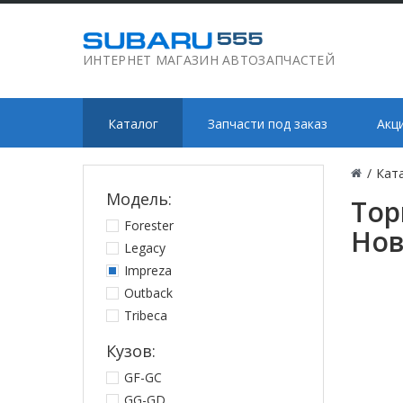
ИНТЕРНЕТ МАГАЗИН АВТОЗАПЧАСТЕЙ
Каталог
Запчасти под заказ
Акц
/
Кат
Модель:
Тор
Forester
Нов
Legacy
Impreza
Outback
Tribeca
Кузов:
GF-GC
GG-GD