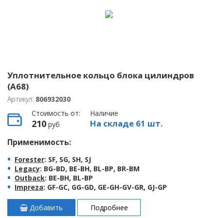
Уплотнительное кольцо блока цилиндров
(A68)
Артикул:
806932030
Стоимость от:
Наличие
210
На складе 61 шт.
руб
Применимость:
Forester
: SF, SG, SH, SJ
Legacy
: BG-BD, BE-BH, BL-BP, BR-BM
Outback
: BE-BH, BL-BP
Impreza
: GF-GC, GG-GD, GE-GH-GV-GR, GJ-GP
Добавить
Подробнее