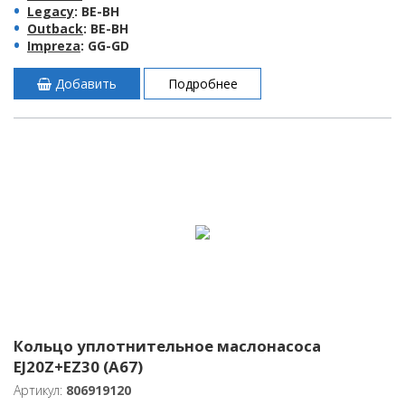
Legacy
: BE-BH
Outback
: BE-BH
Impreza
: GG-GD
Добавить
Подробнее
Кольцо уплотнительное маслонасоса
EJ20Z+EZ30 (A67)
Артикул:
806919120