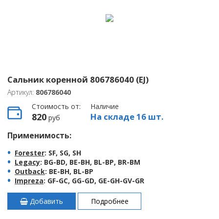
Сальник коренной 806786040 (EJ)
Артикул:
806786040
Стоимость от:
Наличие
820
На складе 16 шт.
руб
Применимость:
Forester
: SF, SG, SH
Legacy
: BG-BD, BE-BH, BL-BP, BR-BM
Outback
: BE-BH, BL-BP
Impreza
: GF-GC, GG-GD, GE-GH-GV-GR
Добавить
Подробнее