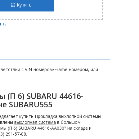
Купить
шт.
ветствии с VIN-номером/Frame-номером, или
 (П 6) SUBARU 44616-
не SUBARU555
длагает купить Прокладка выхлопной системы
тавлены
выхлопная система
в большом
мы (П 6) SUBARU 44616-AA030" на складе и
) 291-57-88.