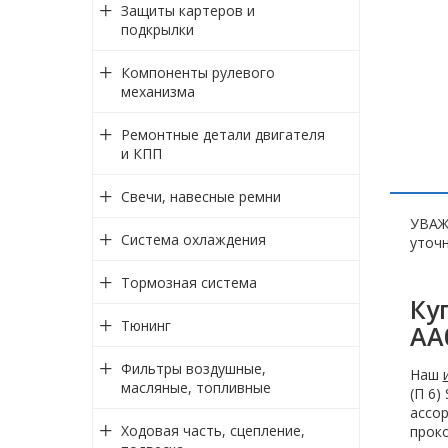
Защиты картеров и
подкрылки
Компоненты рулевого
механизма
Ремонтные детали двигателя
и КПП
Свечи, навесные ремни
УВАЖ
Система охлаждения
уточн
Тормозная система
Ку
Тюнинг
AA
Фильтры воздушные,
Наш
масляные, топливные
(П 6)
ассор
Ходовая часть, сцепление,
проко