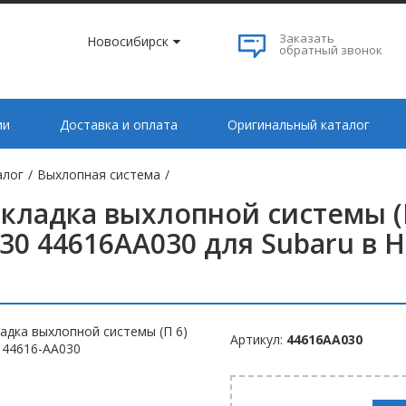
Заказать
Новосибирск
обратный звонок
ии
Доставка и оплата
Оригинальный каталог
алог
/
Выхлопная система
/
кладка выхлопной системы (П
30 44616AA030 для Subaru в 
Артикул:
44616AA030