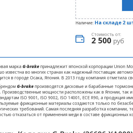
На складе 2 ш
Наличие:
Стоимость от:
2 500
руб
овая марка
G-brake
принадлежит японской корпорации Union Moto
шо известна во многих странах как надежный поставщик автом
ится в городе Осака, Япония. В 2013 году компания отметила св
брендом
G-brake
производятся дисковые и барабанные тормозны
. Производственные мощности расположены как в Японии, так и
андартам ISO 9001, ISO 9002, ISO 14001, ECE R90, а продукция име
льзуемые фрикционные материалы создаются только по безасбе
гических требований. Самая последняя разработка компании, те
стью отказаться от применения меди в составе фрикционных к