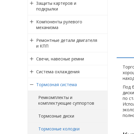
Защиты картеров и
подкрылки
Компоненты рулевого
механизма
Ремонтные детали двигателя
и КПП
Свечи, навесные ремни
Торг
Система охлаждения
хоро
наход
Тормозная система
Под 
диски
Ремкомплекты и
по ст
комплектующие суппортов
Испо
эколо
полно
Тормозные диски
Тормозные колодки