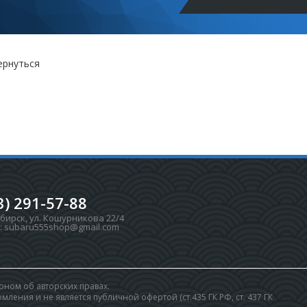
ернуться
3) 291-57-88
ибирск
,
ул. Кошурникова 22/4
:
subaru555shop@gmail.com
ном об авторских правах.
ления и не является публичной офертой (ст.435 ГК РФ, cт. 437 ГК