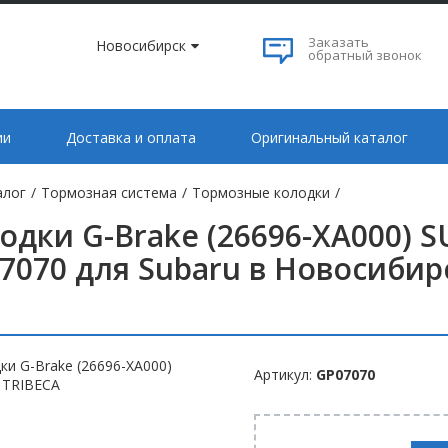
Заказать
Новосибирск
обратный звонок
ии
Доставка и оплата
Оригинальный каталог
алог
/
Тормозная система
/
Тормозные колодки
/
одки G-Brake (26696-XA000) 
7070 для Subaru в Новосибир
Артикул:
GP07070