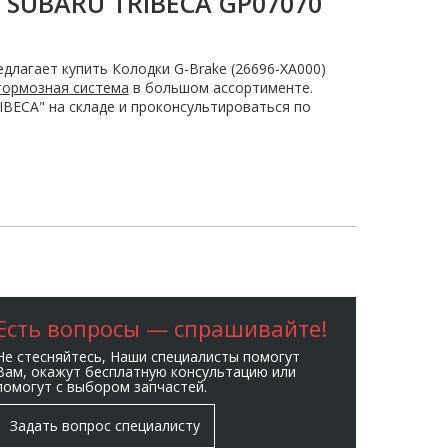
) SUBARU TRIBECA GP07070
длагает купить Колодки G-Brake (26696-XA000)
тормозная система
в большом ассортименте.
IBECA" на складе и проконсультироваться по
Есть вопросы — спрашивайте!
Не стесняйтесь, Наши специалисты помогут
Вам, окажут бесплатную консультацию или
помогут с выбором запчастей.
Задать вопрос специалисту