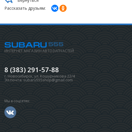
Вернуться
Рассказать друзьям:
ИНТЕРНЕТ МАГАЗИН АВТОЗАПЧАСТЕЙ
8 (383) 291-57-88
г. Новосибирск
,
ул. Кошурникова 22/4
Эл.почта:
subaru555shop@gmail.com
Мы в соцсетях: