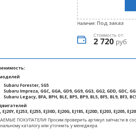
Под заказ
Наличие:
Стоимость от:
2 720
руб
енимость:
моделей
Subaru Forester, SG5
Subaru Impreza, GGC, GGA, GD9, GG9, GG3, GG2, GDD, GDC, G
Subaru Legacy, BFA, BPH, BLE, BP5, BP9, BL5, BF5, BL9, BF3, BC
двигателей
, EJ20Y, EJ253, EJ255, EJ30D, EJ20G, EJ18S, EJ20D, EJ203, EJ205, EJ2
АЕМЫЕ ПОКУПАТЕЛИ! Просим проверить артикул запчасти в соо
нальному каталогу или уточнить у менеджера.