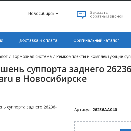
Заказать
Новосибирск
обратный звонок
ии
Доставка и оплата
Оригинальный каталог
алог
/
Тормозная система
/
Ремкомплекты и комплектующие су
шень суппорта заднего 26236
aru в Новосибирске
Артикул:
26236AA040