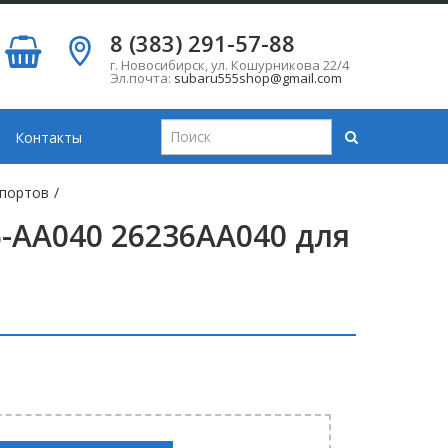
8 (383) 291-57-88
г. Новосибирск
,
ул. Кошурникова 22/4
Эл.почта:
subaru555shop@gmail.com
Контакты
ппортов
/
-AA040 26236AA040 для