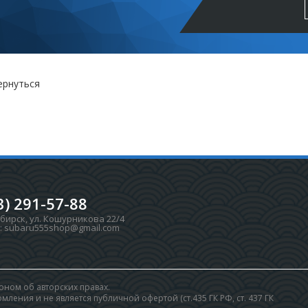
ернуться
3) 291-57-88
ибирск
,
ул. Кошурникова 22/4
:
subaru555shop@gmail.com
ном об авторских правах.
ления и не является публичной офертой (ст.435 ГК РФ, cт. 437 ГК