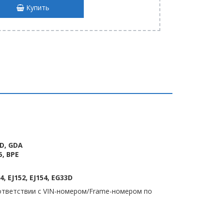
Купить
GD, GDA
5, BPE
04, EJ152, EJ154, EG33D
тветствии с VIN-номером/Frame-номером по