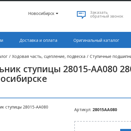
Заказать
Новосибирск
обратный звонок
ии
Доставка и оплата
Оригинальный каталог
алог
/
Ходовая часть, сцепление, подвеска
/
Ступичные подшипни
ьник ступицы 28015-AA080 28
осибирске
Артикул:
28015AA080