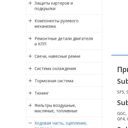
Защиты картеров и
подкрылки
Компоненты рулевого
механизма
Ремонтные детали двигателя
и КПП
Свечи, навесные ремни
Пр
Система охлаждения
Sub
Тормозная система
SF5, 
Тюнинг
Su
Фильтры воздушные,
масляные, топливные
GGC, 
GF4, 
Ходовая часть, сцепление,