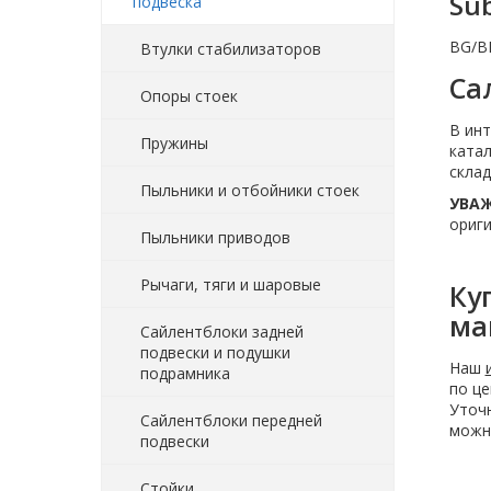
Su
подвеска
BG/B
Втулки стабилизаторов
Са
Опоры стоек
В инт
Пружины
ката
склад
Пыльники и отбойники стоек
УВАЖ
ориги
Пыльники приводов
Рычаги, тяги и шаровые
Ку
ма
Сайлентблоки задней
подвески и подушки
Наш
подрамника
по це
Уточн
Сайлентблоки передней
можно
подвески
Стойки