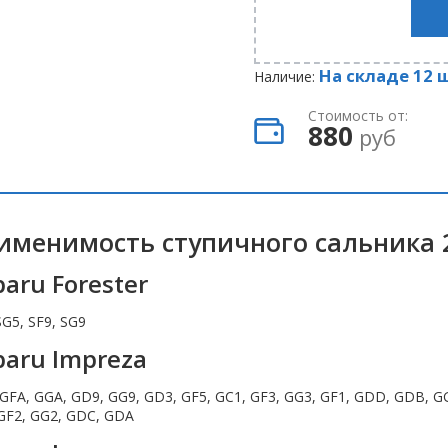
На складе 12 
Наличие:
Стоимость от:
880
руб
именимость ступичного сальника 
aru Forester
SG5, SF9, SG9
baru Impreza
GFA, GGA, GD9, GG9, GD3, GF5, GC1, GF3, GG3, GF1, GDD, GDB, GG
GF2, GG2, GDC, GDA