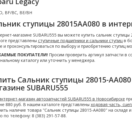
baru Legacy
D, BF/BC, BE/BH
льник ступицы 28015AA080 в инте
ернет-магазине SUBARU555 вы можете купить сальник ступицы 
логе представлены
ступичные подшипники и сальники ступиц
в бо
е и проконсультироваться по выбору и приобретению ступиц мож
АЕМЫЕ ПОКУПАТЕЛИ!
Просим проверить артикул запчасти в с
нальному каталогу или уточнить у менеджера.
пить Сальник ступицы 28015-AA080
газине SUBARU555
интернет-магазин автозапчастей SUBARU555 в Новосибирске
пре
не 880 руб. В нашем каталоге представлены
ходовая часть, сцеп
ить наличие товара "Сальник ступицы 28015-AA080" на складе и
 по телефону: 8 (383) 291-57-88.