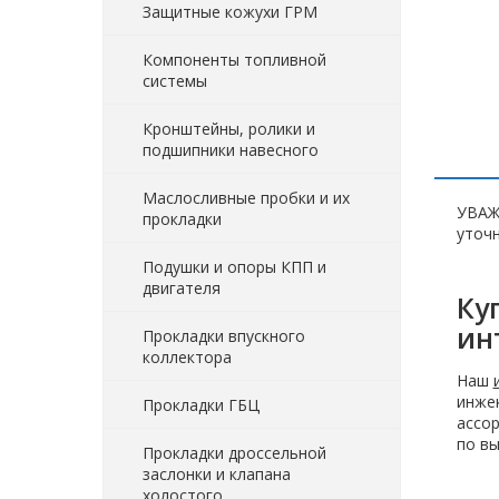
Защитные кожухи ГРМ
Компоненты топливной
системы
Кронштейны, ролики и
подшипники навесного
Маслосливные пробки и их
УВАЖ
прокладки
уточн
Подушки и опоры КПП и
двигателя
Ку
ин
Прокладки впускного
коллектора
Наш
инжек
Прокладки ГБЦ
ассор
по вы
Прокладки дроссельной
заслонки и клапана
холостого