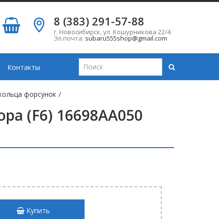
8 (383) 291-57-88
г. Новосибирск
,
ул. Кошурникова 22/4
Эл.почта:
subaru555shop@gmail.com
Контакты
кольца форсунок
/
ра (F6) 16698AA050
Купить