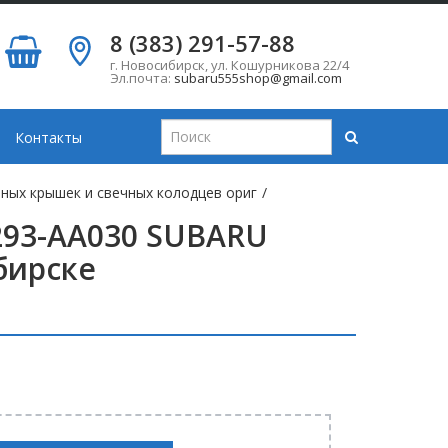
8 (383) 291-57-88
г. Новосибирск
,
ул. Кошурникова 22/4
Эл.почта:
subaru555shop@gmail.com
Контакты
ных крышек и свечных колодцев ориг
/
293-AA030 SUBARU
бирске