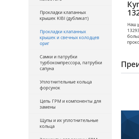
Ку
13
Прокладки клапанных
крышек KIBI (дубликат)
Наш
13293
Прокладки клапанных
больш
крышек и свечных колодцев
проко
ориг
Самки и патрубки
Пре
турбокомпрессора, патрубки
сапуна
Уплотнительные кольца
форсунок
Цепь ГРМ и компоненты для
замены
Щупы и их уплотнительные
кольца