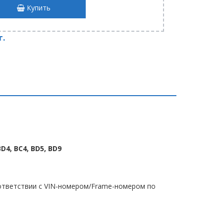
Купить
т.
BD4, BC4, BD5, BD9
тветствии с VIN-номером/Frame-номером по