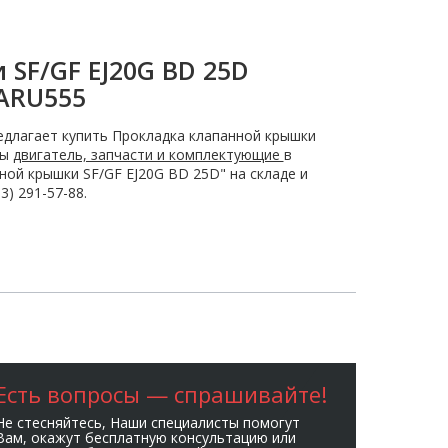
SF/GF EJ20G BD 25D
ARU555
длагает купить Прокладка клапанной крышки
ны
двигатель, запчасти и комплектующие
в
ой крышки SF/GF EJ20G BD 25D" на складе и
) 291-57-88.
Есть вопросы — спрашивайте!
Не стесняйтесь, Наши специалисты помогут
Вам, окажут бесплатную консультацию или