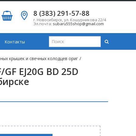
8 (383) 291-57-88
г. Новосибирск
,
ул. Кошурникова 22/4
Эл.почта:
subaru555shop@gmail.com
Контакты
ных крышек и свечных колодцев ориг
/
/GF EJ20G BD 25D
бирске