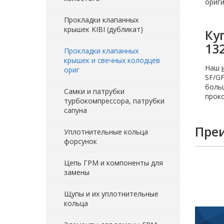
ориги
Прокладки клапанных
крышек KIBI (дубликат)
Ку
13
Прокладки клапанных
крышек и свечных колодцев
Наш
ориг
SF/GF
больш
Самки и патрубки
проко
турбокомпрессора, патрубки
сапуна
Пре
Уплотнительные кольца
форсунок
Цепь ГРМ и компоненты для
замены
Щупы и их уплотнительные
кольца