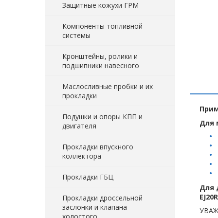
Защитные кожухи ГРМ
Компоненты топливной
системы
Кронштейны, ролики и
подшипники навесного
Маслосливные пробки и их
прокладки
Прим
Подушки и опоры КПП и
Для 
двигателя
Прокладки впускного
коллектора
Прокладки ГБЦ
Для 
EJ20R
Прокладки дроссельной
заслонки и клапана
УВАЖ
холостого