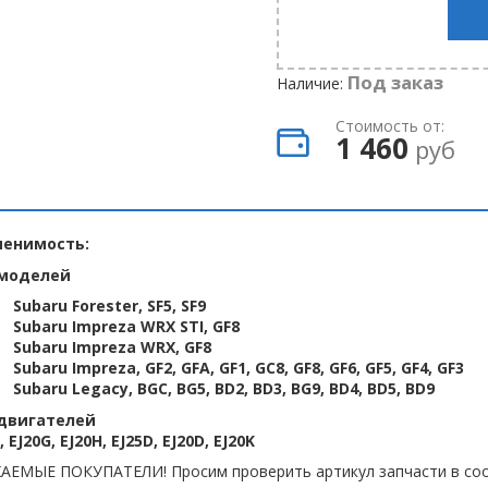
Под заказ
Наличие:
Стоимость от:
1 460
руб
енимость:
моделей
Subaru Forester, SF5, SF9
Subaru Impreza WRX STI, GF8
Subaru Impreza WRX, GF8
Subaru Impreza, GF2, GFA, GF1, GC8, GF8, GF6, GF5, GF4, GF3
Subaru Legacy, BGC, BG5, BD2, BD3, BG9, BD4, BD5, BD9
двигателей
, EJ20G, EJ20H, EJ25D, EJ20D, EJ20K
АЕМЫЕ ПОКУПАТЕЛИ! Просим проверить артикул запчасти в соо