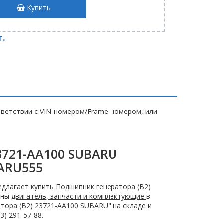
Купить
т.
ветствии с VIN-номером/Frame-номером, или
3721-AA100 SUBARU
ARU555
длагает купить Подшипник генератора (B2)
ены
двигатель, запчасти и комплектующие
в
тора (B2) 23721-AA100 SUBARU" на складе и
) 291-57-88.