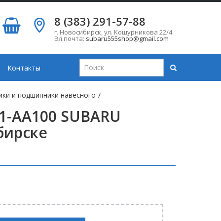
8 (383) 291-57-88
г. Новосибирск
,
ул. Кошурникова 22/4
Эл.почта:
subaru555shop@gmail.com
Контакты
ики и подшипники навесного
/
21-AA100 SUBARU
бирске