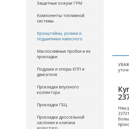
Защитные кожухи ГРМ
Компоненты топливной
системы
Кронштейны, ролики и
подшипники навесного
Маслосливные пробки и их
прокладки
УВАЖ
Подушки и опоры КПП и
уточн
двигателя
Прокладки впускного
Ку
коллектора
23
Прокладки ГБЦ
Наш
23721
Прокладки дроссельной
больш
заслонки и клапана
проко
холостого