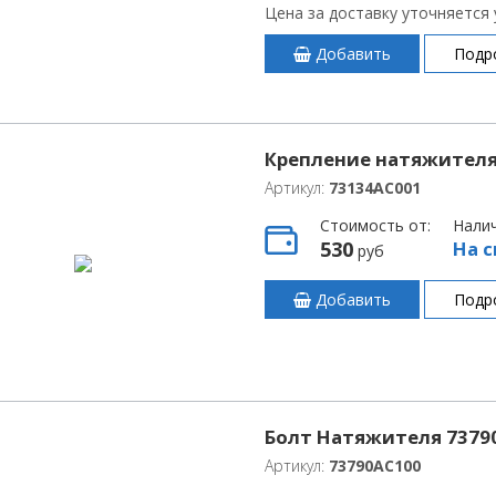
Цена за доставку уточняется
Добавить
Подр
Крепление натяжителя
Артикул:
73134AC001
Стоимость от:
Нали
530
На с
руб
Добавить
Подр
Болт Натяжителя 7379
Артикул:
73790AC100