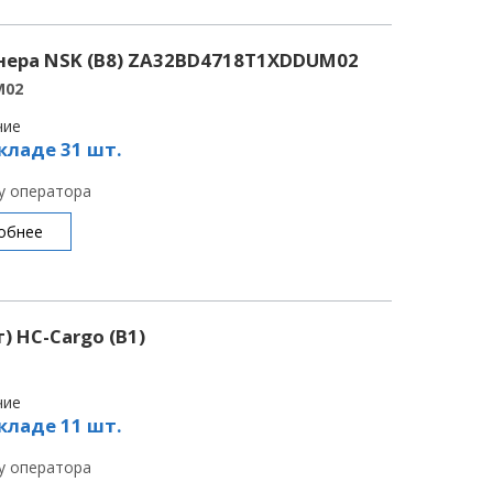
ера NSK (B8) ZA32BD4718T1XDDUM02
M02
чие
кладе 31 шт.
 у оператора
обнее
 HC-Cargo (B1)
чие
кладе 11 шт.
 у оператора