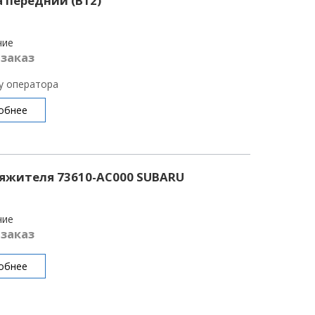
 передний (B12)
чие
 заказ
 у оператора
обнее
яжителя 73610-AC000 SUBARU
чие
 заказ
обнее