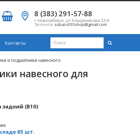
8 (383) 291-57-88
г. Новосибирск
,
ул. Кошурникова 22/4
Эл.почта:
subaru555shop@gmail.com
Контакты
ики и подшипники навесного
ики навесного для
 задний (B10)
чие
кладе 65 шт.