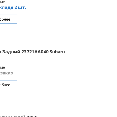
чие
кладе 2 шт.
обнее
 Задний 23721AA040 Subaru
чие
 заказ
обнее