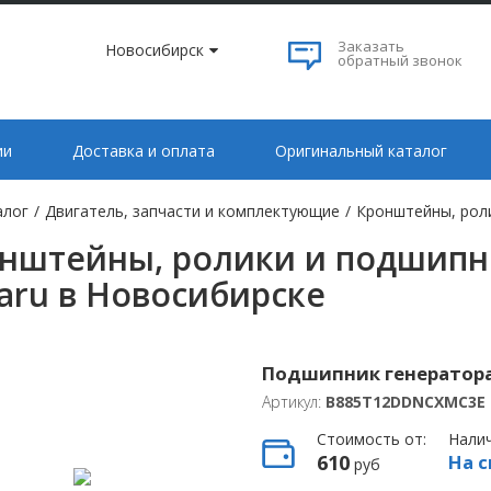
Заказать
Новосибирск
обратный звонок
ии
Доставка и оплата
Оригинальный каталог
алог
/
Двигатель, запчасти и комплектующие
/
Кронштейны, рол
нштейны, ролики и подшипн
aru в Новосибирске
Подшипник генератора
Артикул:
B885T12DDNCXMC3E
Стоимость от:
Нали
610
На с
руб