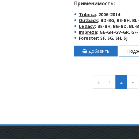
Применимость:
Tribeca
: 2006-2014
Outback
: BD-BG, BE-BH, BL
Legacy
: BE-BH, BG-BD, BL-
Impreza
: GE-GH-GV-GR, GF-
Forester
: SF, SG, SH, SJ
Добавить
Подр
«
1
2
»