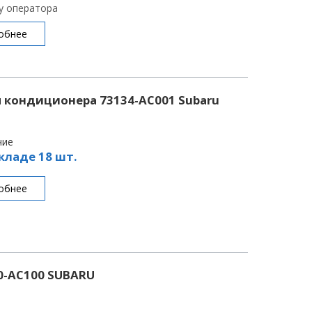
 у оператора
обнее
 кондиционера 73134-AC001 Subaru
чие
кладе 18 шт.
обнее
0-AC100 SUBARU