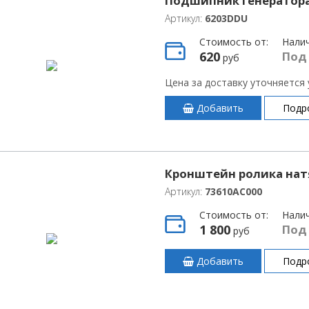
Подшипник генератора
Артикул:
6203DDU
Стоимость от:
Нали
620
Под
руб
Цена за доставку уточняется
Добавить
Подр
Кронштейн ролика нат
Артикул:
73610AC000
Стоимость от:
Нали
1 800
Под
руб
Добавить
Подр