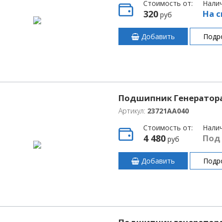
Стоимость от:
Нали
320
На с
руб
Добавить
Подр
Подшипник Генератора
Артикул:
23721AA040
Стоимость от:
Нали
4 480
Под
руб
Добавить
Подр