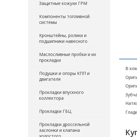
Защитные кожухи ГРМ
Компоненты топливной
системы
Кронштейны, ролики и
подшипники навесного
Маслосливные пробки и их
прокладки
В ком
Подушки и опоры КПП и
Ориг
двигателя
Ориги
Прокладки впускного
Зубча
коллектора
Натяж
Прокладки ГБЦ
Гладк
Прокладки дроссельной
Ку
заслонки и клапана
холостого