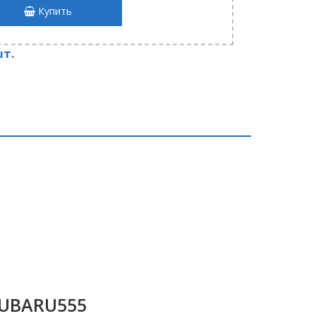
Купить
шт.
SUBARU555