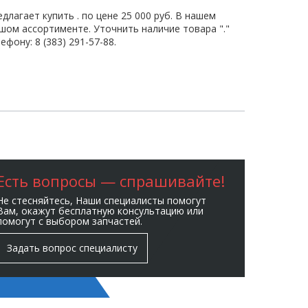
длагает купить . по цене 25 000 руб. В нашем
шом ассортименте. Уточнить наличие товара "."
фону: 8 (383) 291-57-88.
Есть вопросы — спрашивайте!
Не стесняйтесь, Наши специалисты помогут
Вам, окажут бесплатную консультацию или
помогут с выбором запчастей.
Задать вопрос специалисту