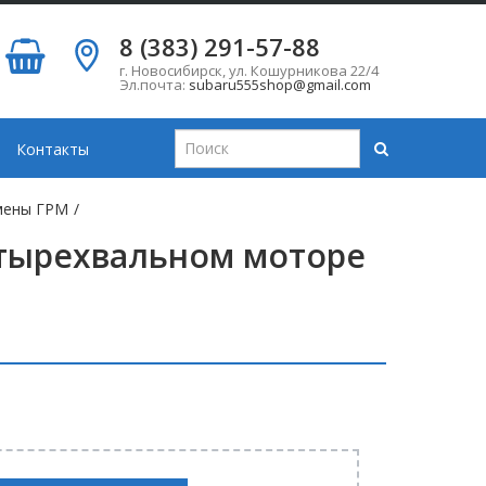
8 (383) 291-57-88
г. Новосибирск
,
ул. Кошурникова 22/4
Эл.почта:
subaru555shop@gmail.com
Контакты
мены ГРМ
/
етырехвальном моторе