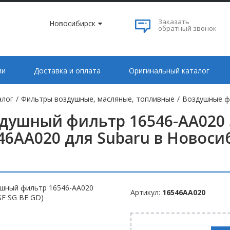
Заказать
Новосибирск
обратный звонок
ии
Доставка и оплата
Оригинальный каталог
алог
/
Фильтры воздушные, масляные, топливные
/
Воздушные ф
душный фильтр 16546-AA020 S
46AA020 для Subaru в Новоси
Артикул:
16546AA020