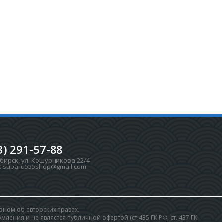
3) 291-57-88
ибирск
,
ул. Кошурникова 22/4
:
subaru555shop@gmail.com
ном об авторских правах.
ления и не является публичной офертой (ст.435 ГК РФ, cт. 437 ГК