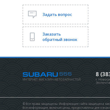
Задать вопрос
Заказать
обратный звонок
8 (38
г. Новос
ИНТЕРНЕТ МАГАЗИН АВТОЗАПЧАСТЕЙ
Эл.почта
© Все права защищены. Информация сайта защищена зако
Вся информация, включая цены, предоставлена для ознаком