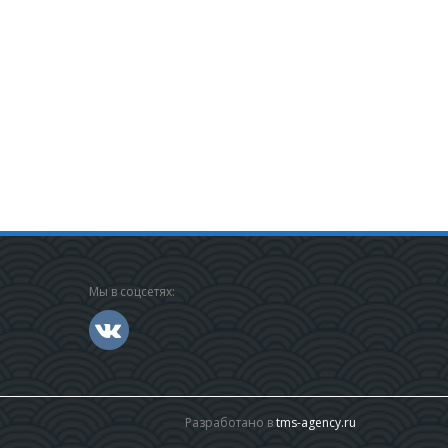
Мы в соцсетях:
Разработано в
tms-agency.ru