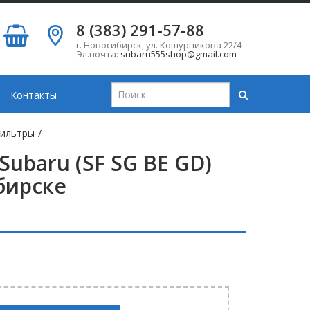
8 (383) 291-57-88
г. Новосибирск
,
ул. Кошурникова 22/4
Эл.почта:
subaru555shop@gmail.com
Контакты
ильтры
/
ubaru (SF SG BE GD)
бирске