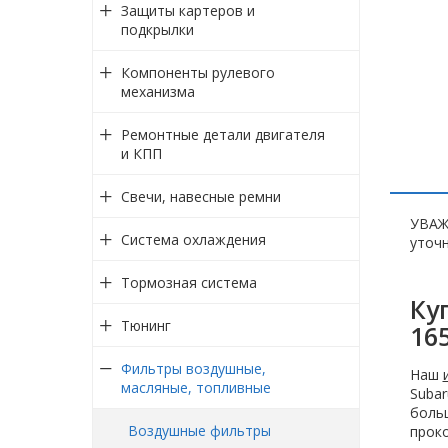
Защиты картеров и
подкрылки
Компоненты рулевого
механизма
Ремонтные детали двигателя
и КПП
Свечи, навесные ремни
УВАЖ
Система охлаждения
уточн
Тормозная система
Ку
Тюнинг
16
Фильтры воздушные,
Наш
масляные, топливные
Subar
больш
Воздушные фильтры
проко